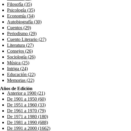
Filosofía (35)
Apply Filosofía filter
Psicología (35)
Apply Psicología filter
Economía (34)
Apply Economía filter
Autobiografía (30)
Apply Autobiografía filter
Cuentos (29)
Apply Cuentos filter
Periodismo (29)
Apply Periodismo filter
Cuento Literario (27)
Apply Cuento Literario filter
Literatura (27)
Apply Literatura filter
Consejos (26)
Apply Consejos filter
Sociología (26)
Apply Sociología filter
Música (25)
Apply Música filter
Intriga (24)
Apply Intriga filter
Educación (22)
Apply Educación filter
Memorias (22)
Apply Memorias filter
Años de Edición
Anterior a 1900 (21)
Apply Anterior a 1900 filter
De 1901 a 1950 (60)
Apply De 1901 a 1950 filter
De 1951 a 1960 (33)
Apply De 1951 a 1960 filter
De 1961 a 1970 (79)
Apply De 1961 a 1970 filter
De 1971 a 1980 (180)
Apply De 1971 a 1980 filter
De 1981 a 1990 (688)
Apply De 1981 a 1990 filter
De 1991 a 2000 (1662)
Apply De 1991 a 2000 filter