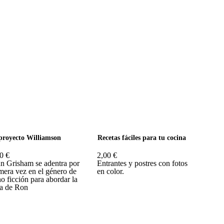
proyecto Williamson
Recetas fáciles para tu cocina
0 €
2,00 €
n Grisham se adentra por
Entrantes y postres con fotos
mera vez en el género de
en color.
no ficción para abordar la
a de Ron