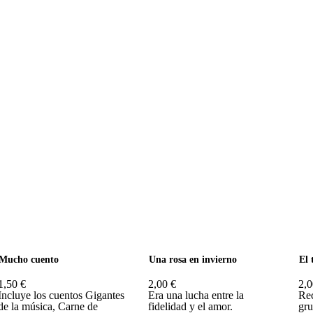
Mucho cuento
Una rosa en invierno
El 
1,50 €
2,00 €
2,0
Incluye los cuentos Gigantes
Era una lucha entre la
Rec
de la música, Carne de
fidelidad y el amor.
gru