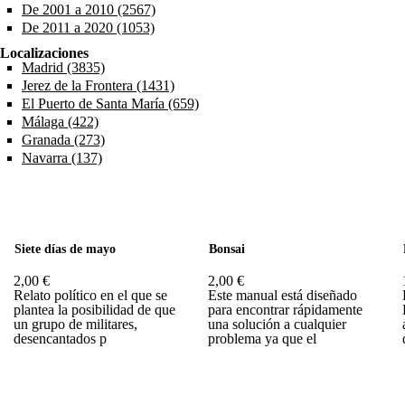
De 2001 a 2010 (2567)
Apply De 2001 a 2010 filter
De 2011 a 2020 (1053)
Apply De 2011 a 2020 filter
Localizaciones
Madrid (3835)
Apply Madrid filter
Jerez de la Frontera (1431)
Apply Jerez de la Frontera filter
El Puerto de Santa María (659)
Apply El Puerto de Santa María filt
Málaga (422)
Apply Málaga filter
Granada (273)
Apply Granada filter
Navarra (137)
Apply Navarra filter
Páginas
Siete días de mayo
Bonsai
2,00 €
2,00 €
Relato político en el que se
Este manual está diseñado
plantea la posibilidad de que
para encontrar rápidamente
un grupo de militares,
una solución a cualquier
desencantados p
problema ya que el