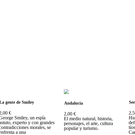
La gente de Smiley
Se
Andalucía
2,00 €
2,5
2,00 €
George Smiley, un espía
Hué
El medio natural, historia,
astuto, experto y con grandes
def
personajes, el arte, cultura
contradicciones morales, se
tío
popular y turismo.
enfrenta a una
Car