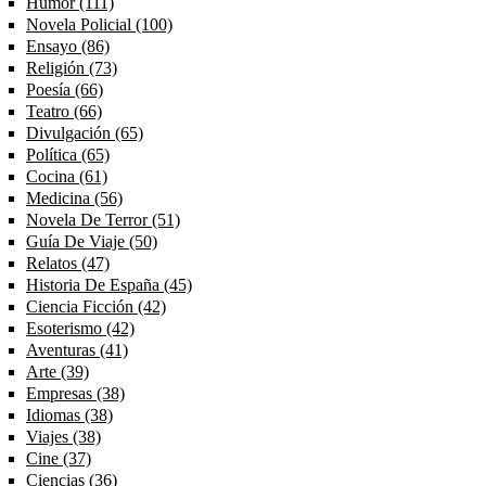
Humor (111)
Apply Humor filter
Novela Policial (100)
Apply Novela Policial filter
Ensayo (86)
Apply Ensayo filter
Religión (73)
Apply Religión filter
Poesía (66)
Apply Poesía filter
Teatro (66)
Apply Teatro filter
Divulgación (65)
Apply Divulgación filter
Política (65)
Apply Política filter
Cocina (61)
Apply Cocina filter
Medicina (56)
Apply Medicina filter
Novela De Terror (51)
Apply Novela De Terror filter
Guía De Viaje (50)
Apply Guía De Viaje filter
Relatos (47)
Apply Relatos filter
Historia De España (45)
Apply Historia De España filter
Ciencia Ficción (42)
Apply Ciencia Ficción filter
Esoterismo (42)
Apply Esoterismo filter
Aventuras (41)
Apply Aventuras filter
Arte (39)
Apply Arte filter
Empresas (38)
Apply Empresas filter
Idiomas (38)
Apply Idiomas filter
Viajes (38)
Apply Viajes filter
Cine (37)
Apply Cine filter
Ciencias (36)
Apply Ciencias filter