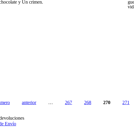
chocolate y Un crimen.
gue
vid
imero
anterior
…
267
268
270
271
devoluciones
de Envío