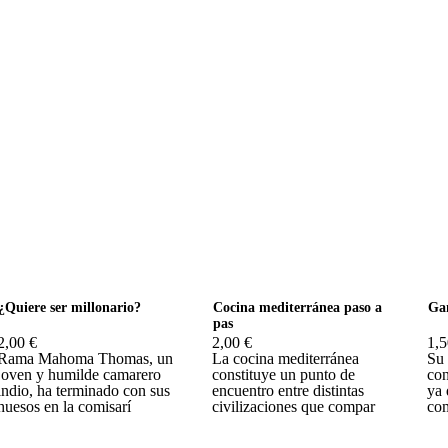
¿Quiere ser millonario?
Cocina mediterránea paso a
Gam
pas
2,00 €
2,00 €
1,5
Rama Mahoma Thomas, un
La cocina mediterránea
Su 
joven y humilde camarero
constituye un punto de
con
indio, ha terminado con sus
encuentro entre distintas
ya 
huesos en la comisarí
civilizaciones que compar
com