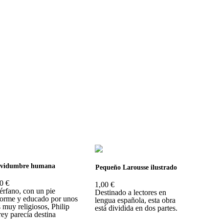
rvidumbre humana
Pequeño Larousse ilustrado
0 €
1,00 €
rfano, con un pie
Destinado a lectores en
orme y educado por unos
lengua española, esta obra
s muy religiosos, Philip
está dividida en dos partes.
ey parecía destina