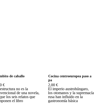
bito de caballo
Cocina centroeuropea paso a
pa
0 €
2,00 €
estructura no es la
El imperio austrohúngaro,
vencional de una novela,
los otomanos y la supremacía
que los seis relatos que
rusa han influido en la
ponen el libro
gastronomía básica