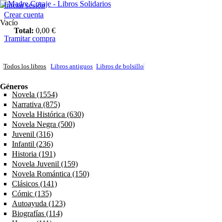
Pasar al contenido principal
Madre Coraje - Libros Solidarios
Iniciar sesión
Crear cuenta
Vacío
Total:
0,00 €
Tramitar compra
Todos los libros
Libros antiguos
Libros de bolsillo
Géneros
Novela (1554)
Apply Novela filter
Narrativa (875)
Apply Narrativa filter
Novela Histórica (630)
Apply Novela Histórica filter
Novela Negra (500)
Apply Novela Negra filter
Juvenil (316)
Apply Juvenil filter
Infantil (236)
Apply Infantil filter
Historia (191)
Apply Historia filter
Novela Juvenil (159)
Apply Novela Juvenil filter
Novela Romántica (150)
Apply Novela Romántica filter
Clásicos (141)
Apply Clásicos filter
Cómic (135)
Apply Cómic filter
Autoayuda (123)
Apply Autoayuda filter
Biografías (114)
Apply Biografías filter