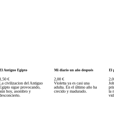
er
El Antiguo Egipto
Mi diario un año después
El 
1,50 €
2,00 €
2,0
La civilizacion del Antiguo
Violetta ya es casi una
Joh
Egipto sigue provocando,
adulta. En el último año ha
pri
aún hoy, asombro y
crecido y madurado.
la 
desconcierto.
vid