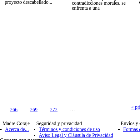
proyecto descabellado...
contradicciones morales, se
enfrenta a una
« pr
266
269
272
…
Madre Coraje
Seguridad y privacidad
Envíos y 
Acerca de...
Términos y condiciones de uso
Formas 
Aviso Legal y Cláusula de Privacidad