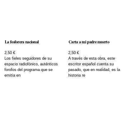
La fosforera nacional
Carta a mi padre muerto
2,50 €
2,50 €
Los fieles seguidores de su
A través de esta obra, este
espacio radiofónico, auténticos
escritor español cuenta su
forofos del programa que se
pasado, que en realidad, es la
emitía en
historia re