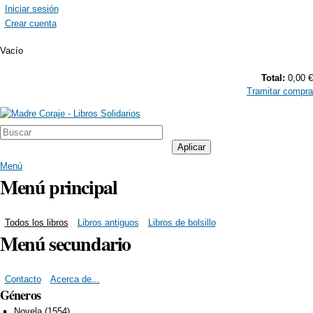
Pasar al contenido principal
Iniciar sesión
Crear cuenta
Vacío
Total:
0,00 €
Tramitar compra
Madre Coraje -
Libros
Menú
Solidarios
Menú principal
Todos los libros
Libros antiguos
Libros de bolsillo
Menú secundario
Contacto
Acerca de...
Géneros
Novela (1554)
Apply Novela filter