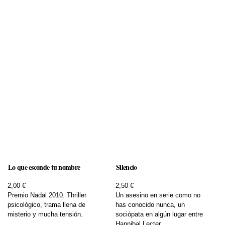
Lo que esconde tu nombre
Silencio
2,00 €
2,50 €
Premio Nadal 2010. Thriller
Un asesino en serie como no
psicológico, trama llena de
has conocido nunca, un
misterio y mucha tensión.
sociópata en algún lugar entre
Hannibal Lecter