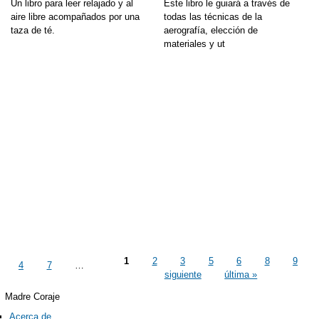
Un libro para leer relajado y al
Este libro le guiará a través de
aire libre acompañados por una
todas las técnicas de la
taza de té.
aerografía, elección de
materiales y ut
1
2
3
5
6
8
9
4
7
…
siguiente
última »
Madre Coraje
Acerca de...