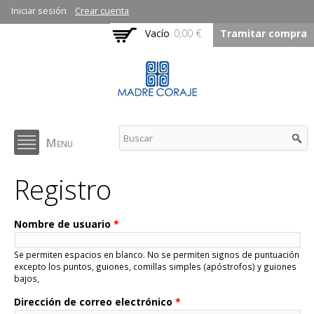
Pasar al
Iniciar sesión
Crear cuenta
contenido
Vacío
0,00 €
Tramitar compra
principal
Madre Coraje - Libros
Menu
Solidarios
Registro
Nombre de usuario
*
Se permiten espacios en blanco. No se permiten signos de puntuación
excepto los puntos, guiones, comillas simples (apóstrofos) y guiones
bajos,
Dirección de correo electrónico
*