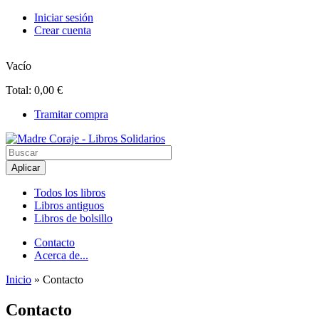
Pasar al contenido principal
Iniciar sesión
Crear cuenta
Vacío
Total:
0,00 €
Tramitar compra
Madre Coraje - Libros Solidarios
Todos los libros
Libros antiguos
Menú principal
Libros de bolsillo
Contacto
Acerca de...
Menú secundario
Inicio
» Contacto
Usted está aquí
Contacto