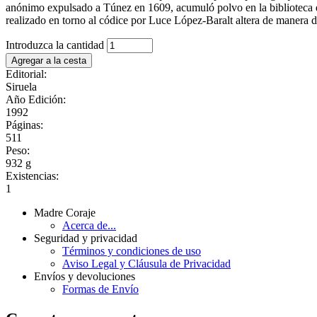
anónimo expulsado a Túnez en 1609, acumuló polvo en la biblioteca de 
realizado en torno al códice por Luce López-Baralt altera de manera defi
Introduzca la cantidad
Editorial:
Siruela
Año Edición:
1992
Páginas:
511
Peso:
932 g
Existencias:
1
Madre Coraje
Acerca de...
Seguridad y privacidad
Términos y condiciones de uso
Aviso Legal y Cláusula de Privacidad
Envíos y devoluciones
Formas de Envío