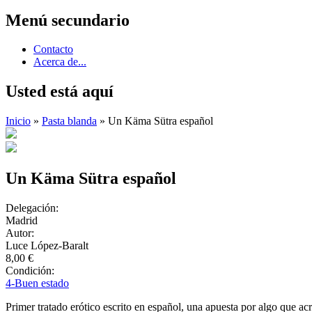
Menú secundario
Contacto
Acerca de...
Usted está aquí
Inicio
»
Pasta blanda
» Un Käma Sütra español
Un Käma Sütra español
Delegación:
Madrid
Autor:
Luce López-Baralt
8,00 €
Condición:
4-Buen estado
Primer tratado erótico escrito en español, una apuesta por algo que acr