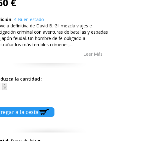
50 €
ición:
4-Buen estado
vela definitiva de David B. Gil mezcla viajes e
tigación criminal con aventuras de batallas y espadas
 Japón feudal. Un hombre de fe obligado a
trañar los más terribles crímenes,
...
Leer Más
oduzca la cantidad
rial:
Suma de letras