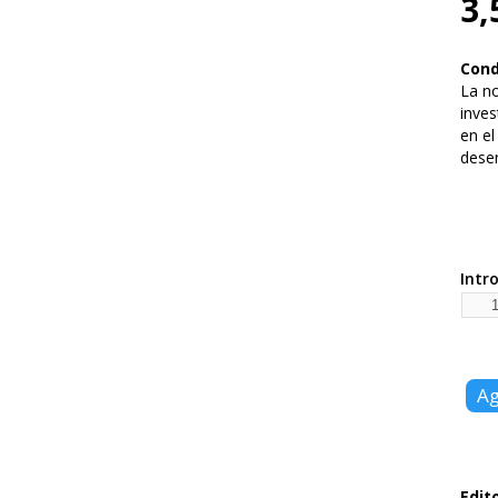
3,
Cond
La no
inves
en el
desen
Intr
Edito