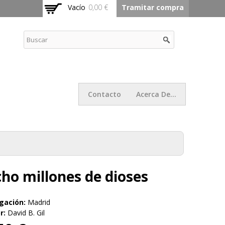
Vacío
0,00 €
Tramitar compra
Contacto
Acerca De...
ho millones de dioses
gación:
Madrid
r:
David B. Gil