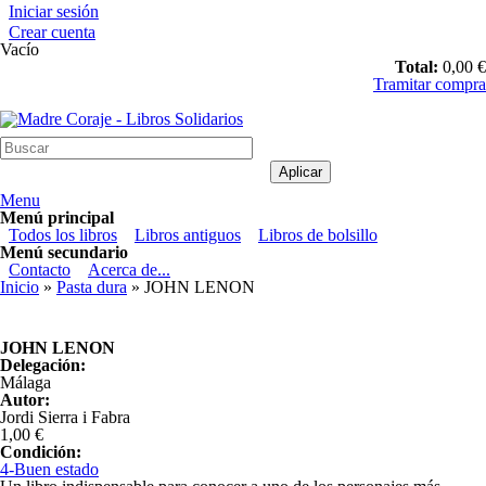
Pasar al contenido principal
Iniciar sesión
Crear cuenta
Vacío
Total:
0,00 €
Tramitar compra
Madre Coraje - Libros Solidarios
Menu
Menú principal
Todos los libros
Libros antiguos
Libros de bolsillo
Menú secundario
Contacto
Acerca de...
Usted está aquí
Inicio
»
Pasta dura
» JOHN LENON
JOHN LENON
Delegación:
Málaga
Autor:
Jordi Sierra i Fabra
1,00 €
Condición:
4-Buen estado