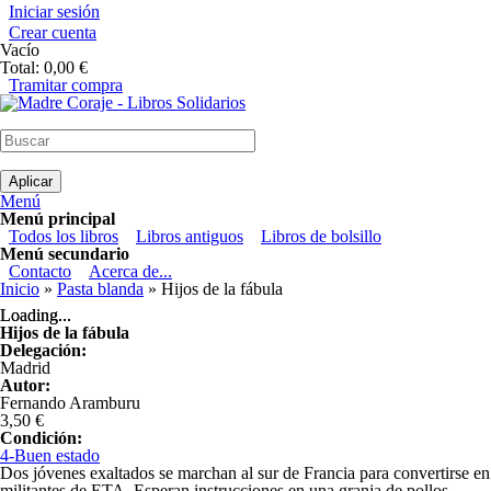
Pasar al contenido principal
Iniciar sesión
Crear cuenta
Vacío
Total:
0,00 €
Tramitar compra
Madre Coraje - Libros Solidarios
Menú
Menú principal
Todos los libros
Libros antiguos
Libros de bolsillo
Menú secundario
Contacto
Acerca de...
Usted está aquí
Inicio
»
Pasta blanda
» Hijos de la fábula
Loading...
Loading...
Hijos de la fábula
Delegación:
Madrid
Autor:
Fernando Aramburu
3,50 €
Condición:
4-Buen estado
Dos jóvenes exaltados se marchan al sur de Francia para convertirse en
militantes de ETA. Esperan instrucciones en una granja de pollos,