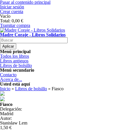
Pasar al contenido principal
Iniciar sesión
Crear cuenta
Vacío
Total:
0,00 €
Tramitar compra
Madre Coraje - Libros Solidarios
Menú principal
Todos los libros
Libros antiguos
Libros de bolsillo
Menú secundario
Contacto
Acerca de...
Usted está aquí
Inicio
»
Libros de bolsillo
» Fiasco
Fiasco
Delegación:
Madrid
Autor:
Stanislaw Lem
1,50 €