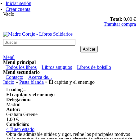
Pasar al contenido principal
Iniciar sesión
Crear cuenta
Vacío
Total:
0,00 €
Tramitar compra
Madre Coraje - Libros Solidarios
Menú
Menú principal
Todos los libros
Libros antiguos
Libros de bolsillo
Menú secundario
Contacto
Acerca de...
Usted está aquí
Inicio
»
Pasta blanda
» El capitán y el enemigo
Loading...
Loading...
El capitán y el enemigo
Delegación:
Madrid
Autor:
Graham Greene
1,00 €
Condición:
4-Buen estado
Obra de admirable nitidez y rigor, reúne los principales motivos