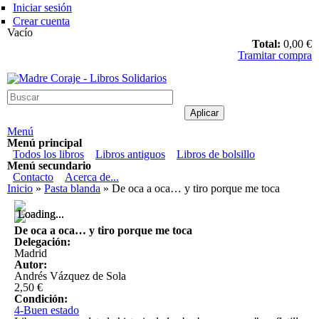
Pasar al contenido principal
Iniciar sesión
Crear cuenta
Vacío
Total:
0,00 €
Tramitar compra
Madre Coraje - Libros Solidarios
Menú
Menú principal
Todos los libros
Libros antiguos
Libros de bolsillo
Menú secundario
Contacto
Acerca de...
Usted está aquí
Inicio
»
Pasta blanda
» De oca a oca… y tiro porque me toca
Loading...
Loading...
De oca a oca… y tiro porque me toca
Delegación:
Madrid
Autor:
Andrés Vázquez de Sola
2,50 €
Condición:
4-Buen estado