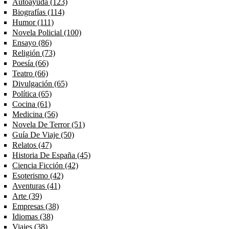
Autoayuda (123)
Apply Autoayuda filter
Biografías (114)
Apply Biografías filter
Humor (111)
Apply Humor filter
Novela Policial (100)
Apply Novela Policial filter
Ensayo (86)
Apply Ensayo filter
Religión (73)
Apply Religión filter
Poesía (66)
Apply Poesía filter
Teatro (66)
Apply Teatro filter
Divulgación (65)
Apply Divulgación filter
Política (65)
Apply Política filter
Cocina (61)
Apply Cocina filter
Medicina (56)
Apply Medicina filter
Novela De Terror (51)
Apply Novela De Terror filter
Guía De Viaje (50)
Apply Guía De Viaje filter
Relatos (47)
Apply Relatos filter
Historia De España (45)
Apply Historia De España filter
Ciencia Ficción (42)
Apply Ciencia Ficción filter
Esoterismo (42)
Apply Esoterismo filter
Aventuras (41)
Apply Aventuras filter
Arte (39)
Apply Arte filter
Empresas (38)
Apply Empresas filter
Idiomas (38)
Apply Idiomas filter
Viajes (38)
Apply Viajes filter