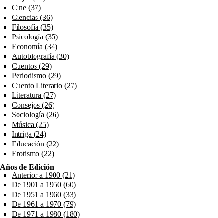
Cine (37)
Apply Cine filter
Ciencias (36)
Apply Ciencias filter
Filosofía (35)
Apply Filosofía filter
Psicología (35)
Apply Psicología filter
Economía (34)
Apply Economía filter
Autobiografía (30)
Apply Autobiografía filter
Cuentos (29)
Apply Cuentos filter
Periodismo (29)
Apply Periodismo filter
Cuento Literario (27)
Apply Cuento Literario filter
Literatura (27)
Apply Literatura filter
Consejos (26)
Apply Consejos filter
Sociología (26)
Apply Sociología filter
Música (25)
Apply Música filter
Intriga (24)
Apply Intriga filter
Educación (22)
Apply Educación filter
Erotismo (22)
Apply Erotismo filter
Años de Edición
Anterior a 1900 (21)
Apply Anterior a 1900 filter
De 1901 a 1950 (60)
Apply De 1901 a 1950 filter
De 1951 a 1960 (33)
Apply De 1951 a 1960 filter
De 1961 a 1970 (79)
Apply De 1961 a 1970 filter
De 1971 a 1980 (180)
Apply De 1971 a 1980 filter