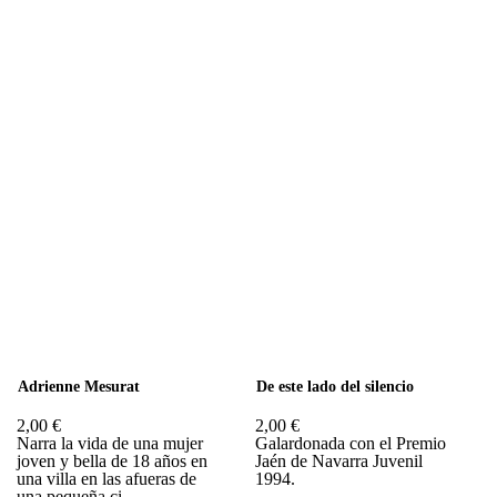
Adrienne Mesurat
De este lado del silencio
2,00 €
2,00 €
Narra la vida de una mujer
Galardonada con el Premio
joven y bella de 18 años en
Jaén de Navarra Juvenil
una villa en las afueras de
1994.
una pequeña ci