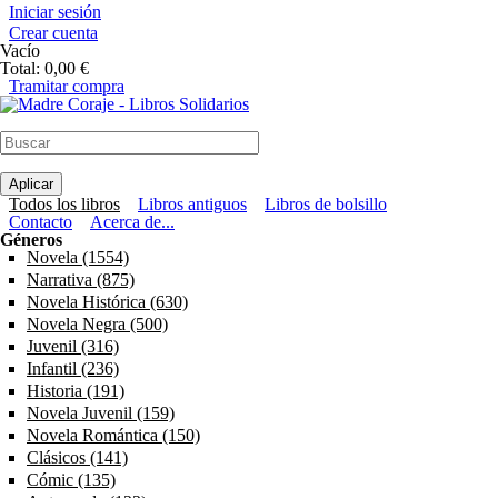
Pasar al contenido principal
Iniciar sesión
Crear cuenta
Vacío
Total:
0,00 €
Tramitar compra
Madre Coraje - Libros Solidarios
Menú principal
Todos los libros
Libros antiguos
Libros de bolsillo
Menú secundario
Contacto
Acerca de...
Géneros
Novela (1554)
Apply Novela filter
Narrativa (875)
Apply Narrativa filter
Novela Histórica (630)
Apply Novela Histórica filter
Novela Negra (500)
Apply Novela Negra filter
Juvenil (316)
Apply Juvenil filter
Infantil (236)
Apply Infantil filter
Historia (191)
Apply Historia filter
Novela Juvenil (159)
Apply Novela Juvenil filter
Novela Romántica (150)
Apply Novela Romántica filter
Clásicos (141)
Apply Clásicos filter
Cómic (135)
Apply Cómic filter