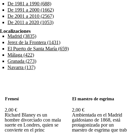
De 1981 a 1990 (688)
Apply De 1981 a 1990 filter
De 1991 a 2000 (1662)
Apply De 1991 a 2000 filter
De 2001 a 2010 (2567)
Apply De 2001 a 2010 filter
De 2011 a 2020 (1053)
Apply De 2011 a 2020 filter
Localizaciones
Madrid (3835)
Apply Madrid filter
Jerez de la Frontera (1431)
Apply Jerez de la Frontera filter
El Puerto de Santa María (659)
Apply El Puerto de Santa María
filter
Málaga (422)
Apply Málaga filter
Granada (273)
Apply Granada filter
Navarra (137)
Apply Navarra filter
Páginas
Frenesí
El maestro de esgrima
2,00 €
2,00 €
Richard Blaney es un
Ambientada en el Madrid
hombre divorciado con mala
galdosiano de 1868, está
suerte en Londres, quien se
protagonizada por un
convierte en el princ
maestro de esgrima que trab