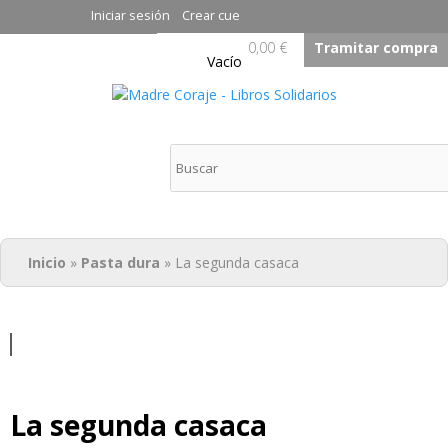
Pasar al
Iniciar sesión
Crear cuenta
contenido
0,00 €
Tramitar compra
principal
Vacío
Madre Coraje - Libros
Solidarios
Inicio
»
Pasta dura
» La segunda casaca
Usted está aquí
La segunda casaca