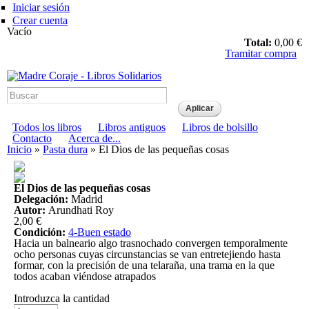
Pasar al
Iniciar sesión
contenido
Crear cuenta
principal
Vacío
Total:
0,00 €
Tramitar compra
Madre Coraje - Libros
Solidarios
Menú principal
Todos los libros
Libros antiguos
Libros de bolsillo
Menú secundario
Contacto
Acerca de...
Usted está aquí
Inicio
»
Pasta dura
» El Dios de las pequeñas cosas
El Dios de las pequeñas cosas
Delegación:
Madrid
Autor:
Arundhati Roy
2,00 €
Condición:
4-Buen estado
Hacia un balneario algo trasnochado convergen temporalmente
ocho personas cuyas circunstancias se van entretejiendo hasta
formar, con la precisión de una telaraña, una trama en la que
todos acaban viéndose atrapados
Introduzca la cantidad