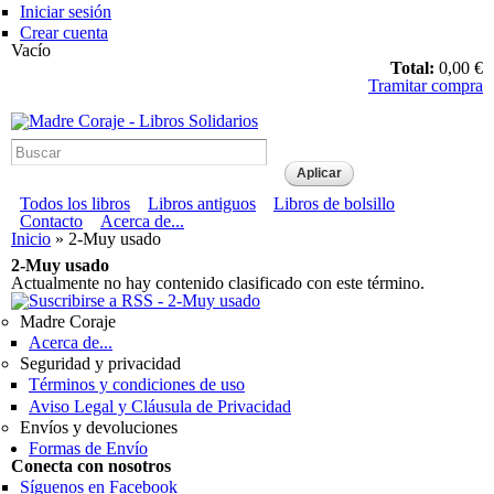
Pasar al contenido principal
Iniciar sesión
Crear cuenta
Vacío
Total:
0,00 €
Tramitar compra
Madre Coraje - Libros Solidarios
Menú principal
Todos los libros
Libros antiguos
Libros de bolsillo
Menú secundario
Contacto
Acerca de...
Usted está aquí
Inicio
» 2-Muy usado
2-Muy usado
Actualmente no hay contenido clasificado con este término.
Madre Coraje
Acerca de...
Seguridad y privacidad
Términos y condiciones de uso
Aviso Legal y Cláusula de Privacidad
Envíos y devoluciones
Formas de Envío
Conecta con nosotros
Síguenos en Facebook