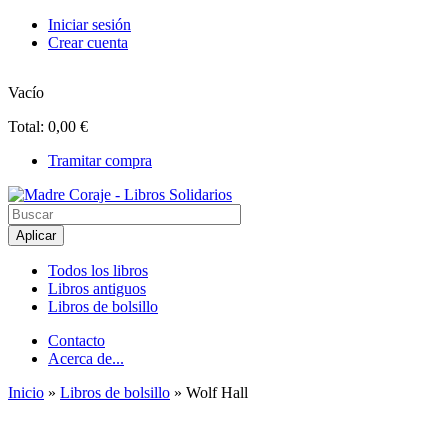
Pasar al contenido principal
Iniciar sesión
Crear cuenta
Vacío
Total:
0,00 €
Tramitar compra
Madre Coraje - Libros Solidarios
Todos los libros
Libros antiguos
Menú principal
Libros de bolsillo
Contacto
Acerca de...
Menú secundario
Inicio
»
Libros de bolsillo
» Wolf Hall
Usted está aquí