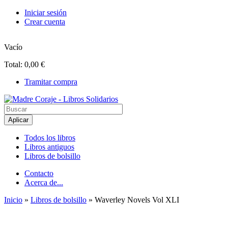
Pasar al contenido principal
Iniciar sesión
Crear cuenta
Vacío
Total:
0,00 €
Tramitar compra
Madre Coraje - Libros Solidarios
Todos los libros
Libros antiguos
Menú principal
Libros de bolsillo
Contacto
Acerca de...
Menú secundario
Inicio
»
Libros de bolsillo
» Waverley Novels Vol XLI
Usted está aquí