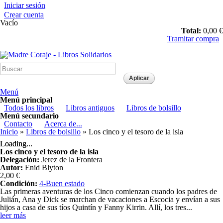
Pasar al
Iniciar sesión
contenido
Crear cuenta
principal
Vacío
Total:
0,00 €
Tramitar compra
Madre Coraje - Libros Solidarios
Menú
Menú principal
Todos los libros
Libros antiguos
Libros de bolsillo
Menú secundario
Contacto
Acerca de...
Usted está aquí
Inicio
»
Libros de bolsillo
» Los cinco y el tesoro de la isla
Loading...
Loading...
Los cinco y el tesoro de la isla
Delegación:
Jerez de la Frontera
Autor:
Enid Blyton
2,00 €
Condición:
4-Buen estado
Las primeras aventuras de los Cinco comienzan cuando los padres de
Julián, Ana y Dick se marchan de vacaciones a Escocia y envían a sus
hijos a casa de sus tíos Quintín y Fanny Kirrin. Allí, los tres
...
leer más