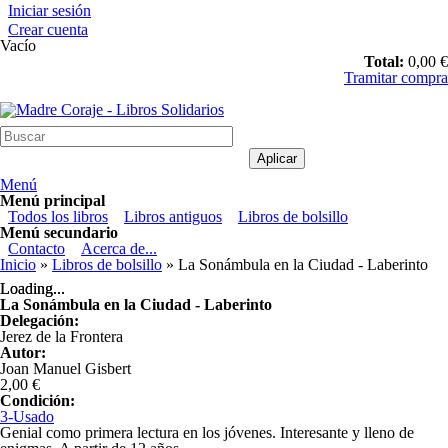
Pasar al contenido principal
Iniciar sesión
Crear cuenta
Vacío
Total:
0,00 €
Tramitar compra
Madre Coraje - Libros Solidarios
Menú
Menú principal
Todos los libros
Libros antiguos
Libros de bolsillo
Menú secundario
Contacto
Acerca de...
Usted está aquí
Inicio
»
Libros de bolsillo
» La Sonámbula en la Ciudad - Laberinto
Loading...
Loading...
La Sonámbula en la Ciudad - Laberinto
Delegación:
Jerez de la Frontera
Autor:
Joan Manuel Gisbert
2,00 €
Condición:
3-Usado
Genial como primera lectura en los jóvenes. Interesante y lleno de