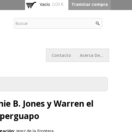
Vacío
0,00 €
Tramitar compra
Contacto
Acerca De...
nie B. Jones y Warren el
perguapo
gación:
Jerez de la Frontera