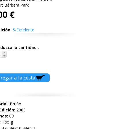
r:
Bárbara Park
00 €
ición:
5-Excelente
oduzca la cantidad
rial:
Bruño
Edición:
2003
nas:
89
o:
195 g
:
978 84216 9845 7