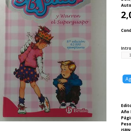
Auto
2,
Cond
Intr
Edito
Año 
Pági
Pes
ISBN