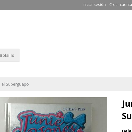
Pasar al
Iniciar sesión
Crear cuenta
contenido
principal
 Libros Solidarios
Bolsillo
n el Superguapo
Ju
Su
Dele