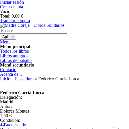
Pasar al contenido principal
Iniciar sesión
Crear cuenta
Vacío
Total:
0,00 €
Tramitar compra
Madre Coraje - Libros Solidarios
Menu
Menú principal
Todos los libros
Libros antiguos
Libros de bolsillo
Menú secundario
Contacto
Acerca de...
Usted está aquí
Inicio
»
Pasta dura
» Federico García Lorca
Federico García Lorca
Delegación:
Madrid
Autor:
Dolores Montes
1,50 €
Condición:
4-Buen estado