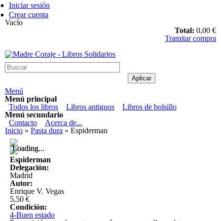
Pasar al contenido principal
Iniciar sesión
Crear cuenta
Vacío
Total:
0,00 €
Tramitar compra
Madre Coraje - Libros Solidarios
Menú
Menú principal
Todos los libros
Libros antiguos
Libros de bolsillo
Menú secundario
Contacto
Acerca de...
Usted está aquí
Inicio
»
Pasta dura
» Espiderman
Loading...
Loading...
Espiderman
Delegación:
Madrid
Autor:
Enrique V. Vegas
5,50 €
Condición:
4-Buen estado