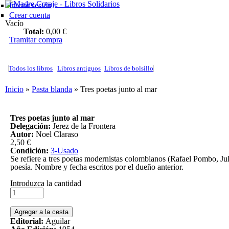
Iniciar sesión
Madre Coraje - Libros Solid
Crear cuenta
Vacío
Total:
0,00 €
Tramitar compra
Todos los libros
Libros antiguos
Libros de bolsillo
Usted está aquí
Inicio
»
Pasta blanda
» Tres poetas junto al mar
Tres poetas junto al mar
Delegación:
Jerez de la Frontera
Autor:
Noel Claraso
2,50 €
Condición:
3-Usado
Se refiere a tres poetas modernistas colombianos (Rafael Pombo, Ju
poesía. Nombre y fecha escritos por el dueño anterior.
Introduzca la cantidad
Editorial:
Aguilar