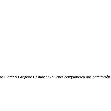
Pasar al
contenido
arios
principal
lio Florez y Gregorio Castañeda) quienes compartieron una admiración p