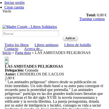
Pasar al
Iniciar sesión
contenido
Crear cuenta
principal
Vacío
Total:
0,00 €
Tramitar compra
Madre Coraje - Libros
Solidarios
Menú principal
Todos los libros
Libros antiguos
Libros de bolsillo
Menú secundario
Contacto
Acerca de...
Usted está aquí
Inicio
»
Pasta dura
» LAS AMISTADES PELIGROSAS
LAS AMISTADES PELIGROSAS
Delegación:
Granada
Autor:
CHODERLOS DE LACLOS
2,00 €
" Las amistades peligrosas" obtuvo desde su publicación un
éxito inmediato. Un solo título bastó a su autor para conseguir el
recuerdo para la posteridad que pretendía." Las amistades
peligrosas" participa en las dos grandes tradiciones literarias que
caracterizan el fin del siglo XVIII: la novela rousseauniana y
edificante y la novela libertina. La pareja protagonista, dotada
por su autor de inteligencia y lucidez, consagra su vida a saciar